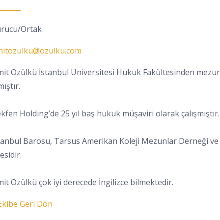
rucu/Ortak
itozulku@ozulku.com
it Özülkü İstanbul Üniversitesi Hukuk Fakültesinden mezun o
mıştır.
kfen Holding’de 25 yıl baş hukuk müşaviri olarak çalışmıştır.
tanbul Barosu, Tarsus Amerikan Koleji Mezunlar Derneği ve
esidir.
it Özülkü çok iyi derecede İngilizce bilmektedir.
kibe Geri Dön