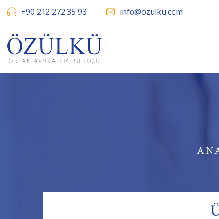
+90 212 272 35 93
info@ozulku.com
AN