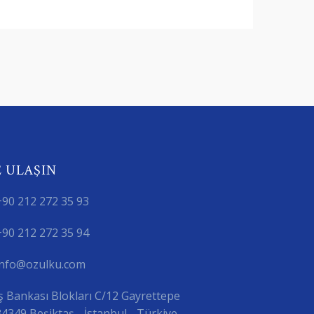
E ULAŞIN
+90 212 272 35 93
+90 212 272 35 94
info@ozulku.com
İş Bankası Blokları C/12 Gayrettepe
34349 Beşiktaş - İstanbul - Türkiye