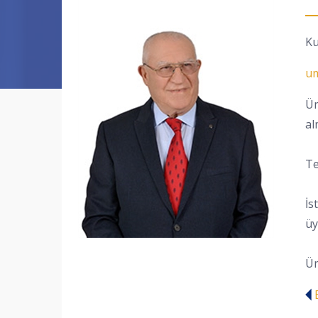
Ku
um
Üm
al
Te
İs
üy
Üm
E