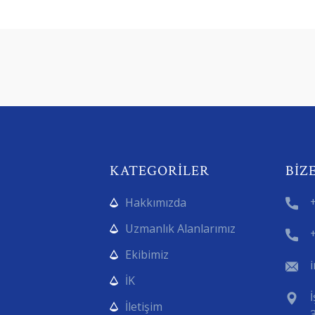
KATEGORILER
BIZ
Hakkımızda
Uzmanlık Alanlarımız
Ekibimiz
İK
İletişim